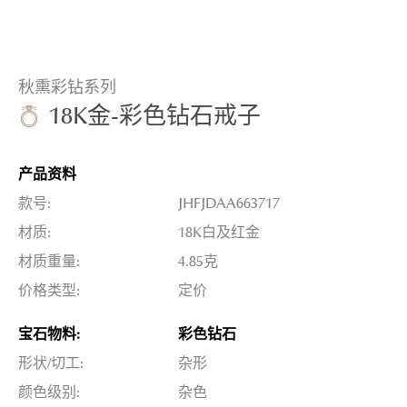
秋熏彩钻系列
18K金-彩色钻石戒子
产品资料
款号:
JHFJDAA663717
材质:
18K白及红金
材质重量:
4.85克
价格类型:
定价
宝石物料:
彩色钻石
形状/切工:
杂形
颜色级别:
杂色