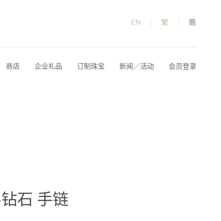
EN
繁
簡
商店
企业礼品
订制珠宝
新闻／活动
会员登录
金-钻石 手链