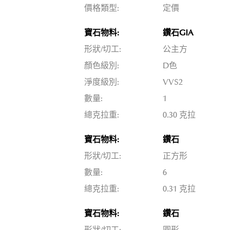
價格類型:
定價
寶石物料:
鑽石GIA
形狀/切工:
公主方
顏色級別:
D色
淨度級別:
VVS2
數量:
1
總克拉重:
0.30 克拉
寶石物料:
鑽石
形狀/切工:
正方形
數量:
6
總克拉重:
0.31 克拉
寶石物料:
鑽石