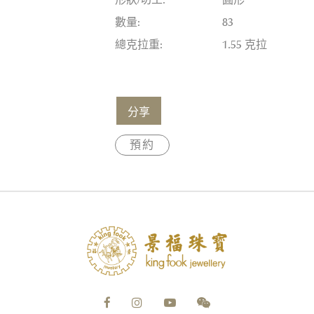
形狀/切工:
圓形
數量:
83
總克拉重:
1.55 克拉
分享
預約