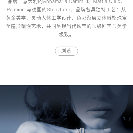
品牌：意大利的Annamaria Cammilli、Mattia Cielo、
Palmiero与德国的Stenzhorn。品牌各具独特工艺：从
黄金美学、灵动人体工学设计、色彩渐层立体雕塑珠宝
至隐形镶嵌艺术，共同呈现当代珠宝的顶级匠艺与美学
极致。
浏览